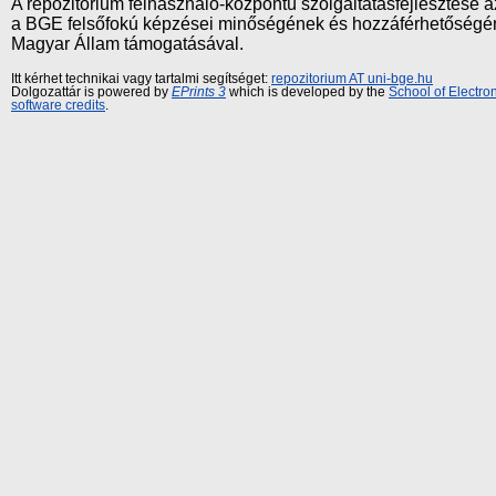
A repozitórium felhasználó-központú szolgáltatásfejlesztés
a BGE felsőfokú képzései minőségének és hozzáférhetőségének
Magyar Állam támogatásával.
Itt kérhet technikai vagy tartalmi segítséget:
repozitorium AT uni-bge.hu
Dolgozattár is powered by
EPrints 3
which is developed by the
School of Electr
software credits
.