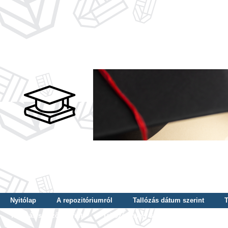
Nyitólap
A repozitóriumról
Tallózás dátum szerint
T
Tallózás szerző szerint
Tallózás nyelv szerint
Tallózás ké