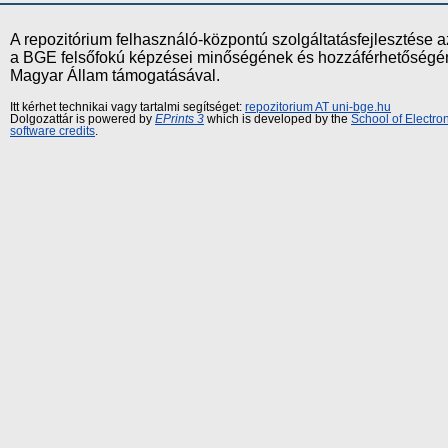
A repozitórium felhasználó-központú szolgáltatásfejlesztés
a BGE felsőfokú képzései minőségének és hozzáférhetőségének
Magyar Állam támogatásával.
Itt kérhet technikai vagy tartalmi segítséget:
repozitorium AT uni-bge.hu
Dolgozattár is powered by
EPrints 3
which is developed by the
School of Electr
software credits
.