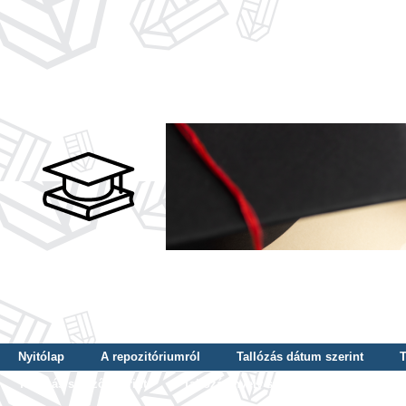
Nyitólap
A repozitóriumról
Tallózás dátum szerint
T
Tallózás szerző szerint
Tallózás nyelv szerint
Tallózás ké