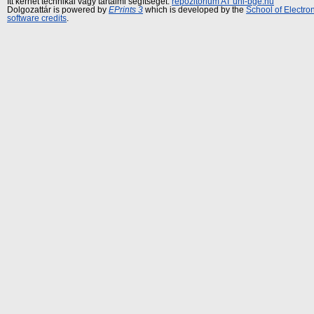
Itt kérhet technikai vagy tartalmi segítséget:
repozitorium AT uni-bge.hu
Dolgozattár is powered by
EPrints 3
which is developed by the
School of Electr
software credits
.