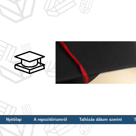
Nyitólap
A repozitóriumról
Tallózás dátum szerint
T
Tallózás szerző szerint
Tallózás nyelv szerint
Tallózás ké