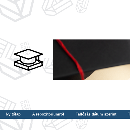
Nyitólap
A repozitóriumról
Tallózás dátum szerint
T
Tallózás szerző szerint
Tallózás nyelv szerint
Tallózás ké