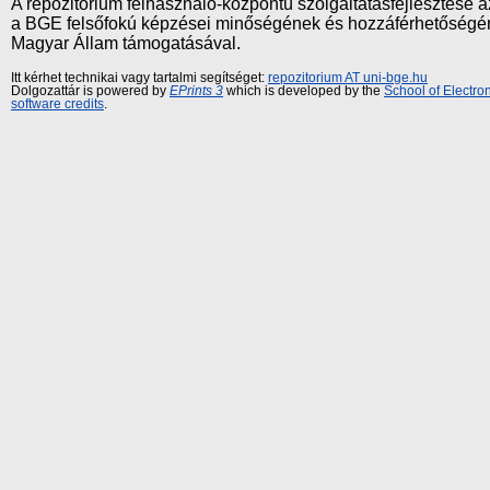
A repozitórium felhasználó-központú szolgáltatásfejlesztés
a BGE felsőfokú képzései minőségének és hozzáférhetőségének
Magyar Állam támogatásával.
Itt kérhet technikai vagy tartalmi segítséget:
repozitorium AT uni-bge.hu
Dolgozattár is powered by
EPrints 3
which is developed by the
School of Electr
software credits
.