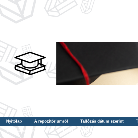
Nyitólap
A repozitóriumról
Tallózás dátum szerint
T
Tallózás szerző szerint
Tallózás nyelv szerint
Tallózás ké