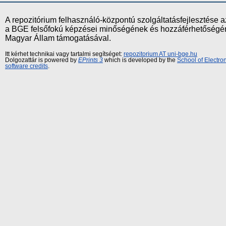
A repozitórium felhasználó-központú szolgáltatásfejlesztés
a BGE felsőfokú képzései minőségének és hozzáférhetőségének
Magyar Állam támogatásával.
Itt kérhet technikai vagy tartalmi segítséget:
repozitorium AT uni-bge.hu
Dolgozattár is powered by
EPrints 3
which is developed by the
School of Electr
software credits
.