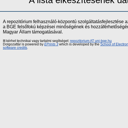
A lista elkészítésének 
A repozitórium felhasználó-központú szolgáltatásfejlesztés
a BGE felsőfokú képzései minőségének és hozzáférhetőségének
Magyar Állam támogatásával.
Itt kérhet technikai vagy tartalmi segítséget:
repozitorium AT uni-bge.hu
Dolgozattár is powered by
EPrints 3
which is developed by the
School of Electr
software credits
.