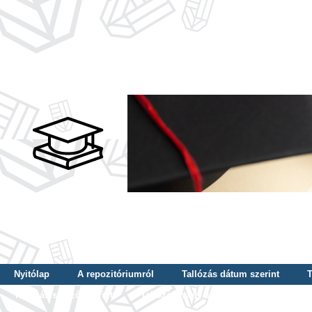
Nyitólap
A repozitóriumról
Tallózás dátum szerint
T
Tallózás szerző szerint
Tallózás nyelv szerint
Tallózás ké