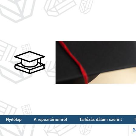
Nyitólap
A repozitóriumról
Tallózás dátum szerint
T
Tallózás képzés szintje szerint
Tallózás kulcsszó szerint
B