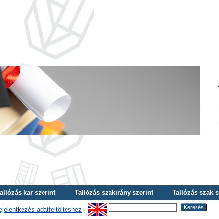
allózás kar szerint
Tallózás szakirány szerint
Tallózás szak s
ejelentkezés adatfeltöltéshez