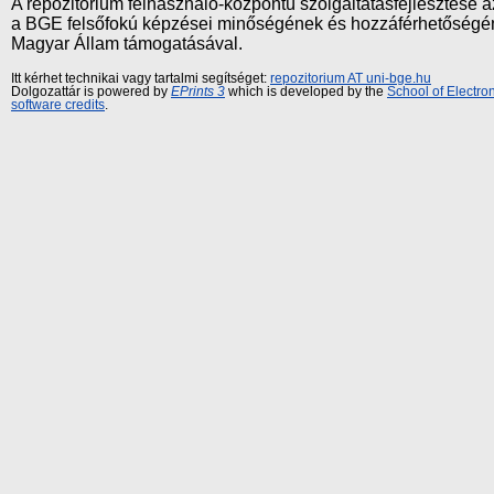
A repozitórium felhasználó-központú szolgáltatásfejlesztés
a BGE felsőfokú képzései minőségének és hozzáférhetőségének
Magyar Állam támogatásával.
Itt kérhet technikai vagy tartalmi segítséget:
repozitorium AT uni-bge.hu
Dolgozattár is powered by
EPrints 3
which is developed by the
School of Electr
software credits
.