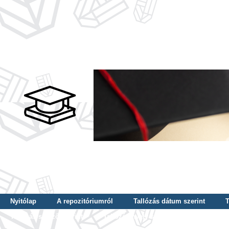
Nyitólap
A repozitóriumról
Tallózás dátum szerint
T
Tallózás szerző szerint
Tallózás nyelv szerint
Tallózás ké