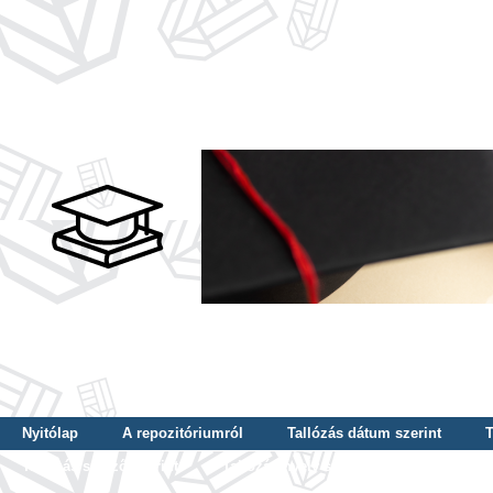
Nyitólap
A repozitóriumról
Tallózás dátum szerint
T
Tallózás szerző szerint
Tallózás nyelv szerint
Tallózás ké