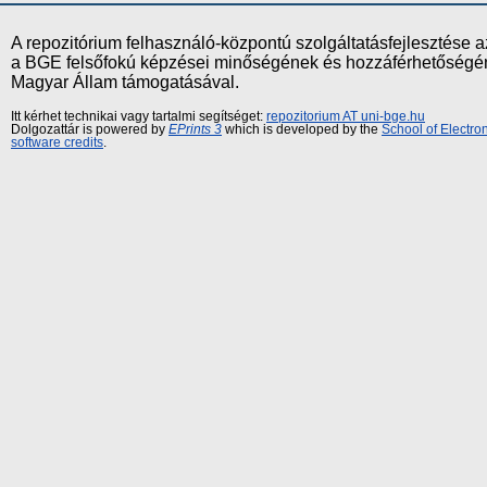
A repozitórium felhasználó-központú szolgáltatásfejlesztés
a BGE felsőfokú képzései minőségének és hozzáférhetőségének
Magyar Állam támogatásával.
Itt kérhet technikai vagy tartalmi segítséget:
repozitorium AT uni-bge.hu
Dolgozattár is powered by
EPrints 3
which is developed by the
School of Electr
software credits
.