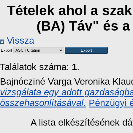
Tételek ahol a sza
(BA) Táv" és 
Vissza
Export
Találatok száma:
1
.
Bajnócziné Varga Veronika Klau
vizsgálata egy adott gazdaságb
összehasonlításával.
Pénzügyi é
A lista elkészítésének 