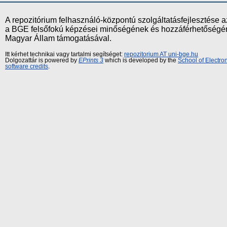
A repozitórium felhasználó-központú szolgáltatásfejlesztés
a BGE felsőfokú képzései minőségének és hozzáférhetőségének
Magyar Állam támogatásával.
Itt kérhet technikai vagy tartalmi segítséget:
repozitorium AT uni-bge.hu
Dolgozattár is powered by
EPrints 3
which is developed by the
School of Electr
software credits
.