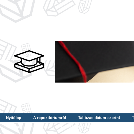
Nyitólap
A repozitóriumról
Tallózás dátum szerint
T
Tallózás szerző szerint
Tallózás nyelv szerint
Tallózás ké