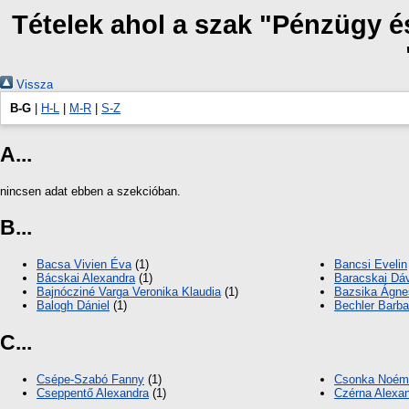
Tételek ahol a szak "Pénzügy é
Vissza
B-G
|
H-L
|
M-R
|
S-Z
A...
nincsen adat ebben a szekcióban.
B...
Bacsa Vivien Éva
(1)
Bancsi Evelin
Bácskai Alexandra
(1)
Baracskai Dá
Bajnócziné Varga Veronika Klaudia
(1)
Bazsika Ágne
Balogh Dániel
(1)
Bechler Barba
C...
Csépe-Szabó Fanny
(1)
Csonka Noém
Cseppentő Alexandra
(1)
Czérna Alexa