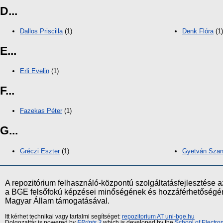
D...
Dallos Priscilla
(1)
Denk Flóra
(1)
E...
Erli Evelin
(1)
F...
Fazekas Péter
(1)
G...
Gréczi Eszter
(1)
Gyetván Szan
A repozitórium felhasználó-központú szolgáltatásfejlesztés
a BGE felsőfokú képzései minőségének és hozzáférhetőségének
Magyar Állam támogatásával.
Itt kérhet technikai vagy tartalmi segítséget:
repozitorium AT uni-bge.hu
Dolgozattár is powered by
EPrints 3
which is developed by the
School of Electr