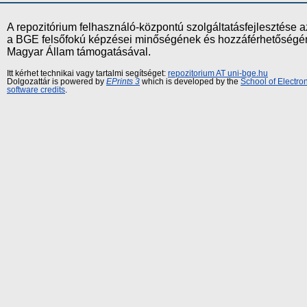
A repozitórium felhasználó-központú szolgáltatásfejlesztés
a BGE felsőfokú képzései minőségének és hozzáférhetőségének
Magyar Állam támogatásával.
Itt kérhet technikai vagy tartalmi segítséget:
repozitorium AT uni-bge.hu
Dolgozattár is powered by
EPrints 3
which is developed by the
School of Electr
software credits
.