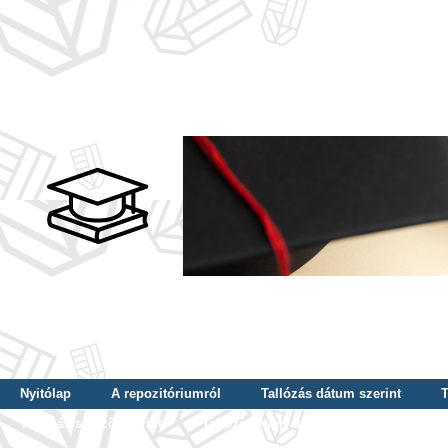
Nyitólap
A repozitóriumról
Tallózás dátum szerint
T
Tallózás szerző szerint
Tallózás nyelv szerint
Tallózás ké