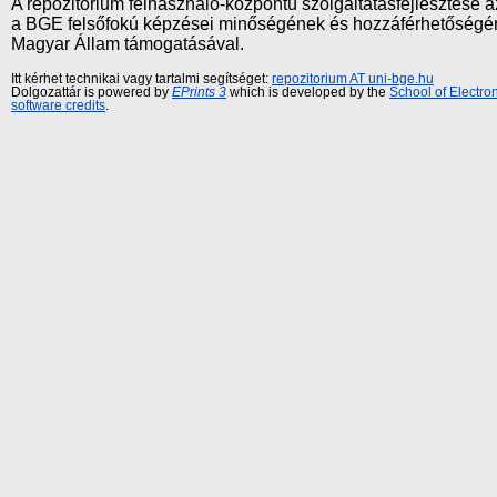
A repozitórium felhasználó-központú szolgáltatásfejlesztés
a BGE felsőfokú képzései minőségének és hozzáférhetőségének
Magyar Állam támogatásával.
Itt kérhet technikai vagy tartalmi segítséget:
repozitorium AT uni-bge.hu
Dolgozattár is powered by
EPrints 3
which is developed by the
School of Electr
software credits
.