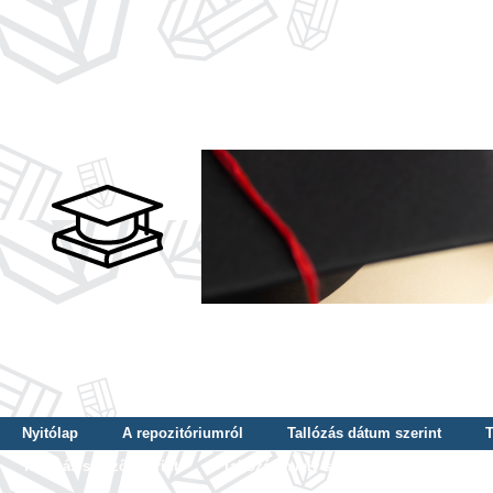
Nyitólap
A repozitóriumról
Tallózás dátum szerint
T
Tallózás szerző szerint
Tallózás nyelv szerint
Tallózás ké