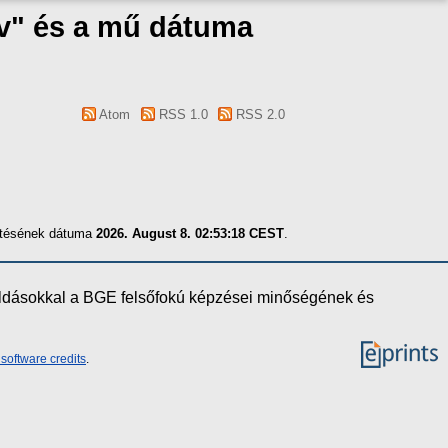
áv" és a mű dátuma
Atom
RSS 1.0
RSS 2.0
zítésének dátuma
2026. August 8. 02:53:18 CEST
.
oldásokkal a BGE felsőfokú képzései minőségének és
software credits
.