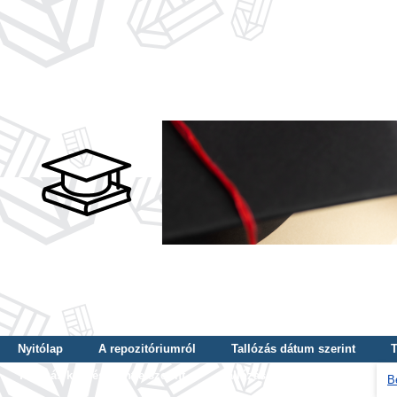
Nyitólap
A repozitóriumról
Tallózás dátum szerint
T
Tallózás képzés szintje szerint
Tallózás kulcsszó szerint
B