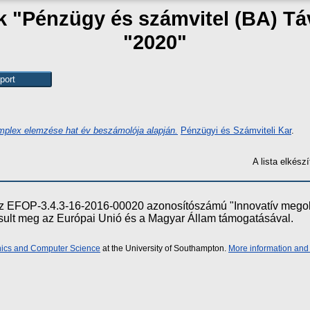
ak "Pénzügy és számvitel (BA) T
"2020"
omplex elemzése hat év beszámolója alapján.
Pénzügyi és Számviteli Kar
.
A lista elkés
e az EFOP-3.4.3-16-2016-00020 azonosítószámú "Innovatív meg
ósult meg az Európai Unió és a Magyar Állam támogatásával.
onics and Computer Science
at the University of Southampton.
More information and 