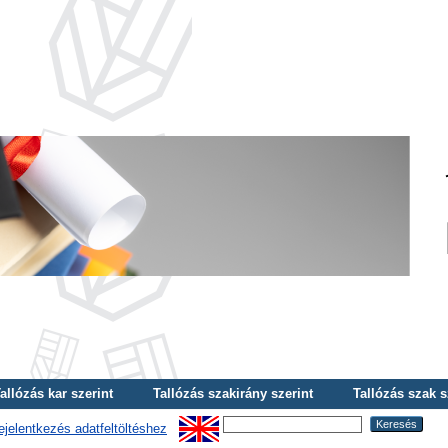
allózás kar szerint
Tallózás szakirány szerint
Tallózás szak s
ejelentkezés adatfeltöltéshez