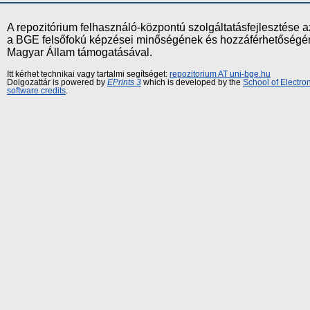
A repozitórium felhasználó-központú szolgáltatásfejlesztés
a BGE felsőfokú képzései minőségének és hozzáférhetőségének
Magyar Állam támogatásával.
Itt kérhet technikai vagy tartalmi segítséget:
repozitorium AT uni-bge.hu
Dolgozattár is powered by
EPrints 3
which is developed by the
School of Electr
software credits
.