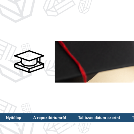
Nyitólap
A repozitóriumról
Tallózás dátum szerint
T
Tallózás szerző szerint
Tallózás nyelv szerint
Tallózás ké