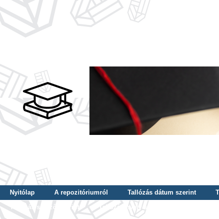
Nyitólap
A repozitóriumról
Tallózás dátum szerint
T
Tallózás szerző szerint
Tallózás nyelv szerint
Tallózás ké