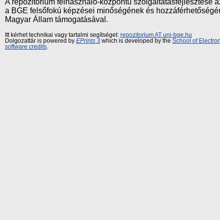
A repozitórium felhasználó-központú szolgáltatásfejlesztés
a BGE felsőfokú képzései minőségének és hozzáférhetőségének
Magyar Állam támogatásával.
Itt kérhet technikai vagy tartalmi segítséget:
repozitorium AT uni-bge.hu
Dolgozattár is powered by
EPrints 3
which is developed by the
School of Electr
software credits
.