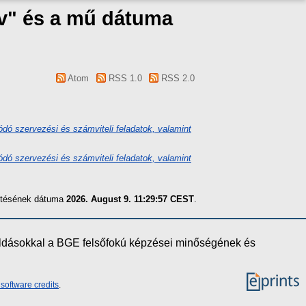
áv" és a mű dátuma
Atom
RSS 1.0
RSS 2.0
lódó szervezési és számviteli feladatok, valamint
lódó szervezési és számviteli feladatok, valamint
zítésének dátuma
2026. August 9. 11:29:57 CEST
.
oldásokkal a BGE felsőfokú képzései minőségének és
software credits
.