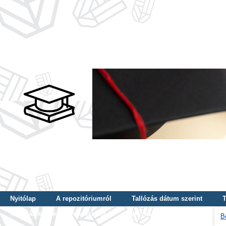
Nyitólap
A repozitóriumról
Tallózás dátum szerint
T
Tallózás képzés szintje szerint
Tallózás kulcsszó szerint
B