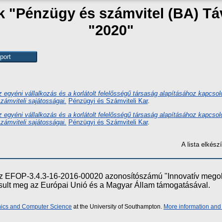
ak "Pénzügy és számvitel (BA) T
"2020"
az egyéni vállalkozás és a korlátolt felelősségű társaság alapításához kapcso
zámviteli sajátosságai.
Pénzügyi és Számviteli Kar
.
az egyéni vállalkozás és a korlátolt felelősségű társaság alapításához kapcso
zámviteli sajátosságai.
Pénzügyi és Számviteli Kar
.
A lista elkés
e az EFOP-3.4.3-16-2016-00020 azonosítószámú "Innovatív meg
ósult meg az Európai Unió és a Magyar Állam támogatásával.
onics and Computer Science
at the University of Southampton.
More information and 