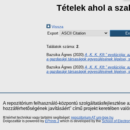
Tételek ahol a sz
Vissza
Export
Találatok száma:
2
.
Bazsika Ágnes
(2020)
A „K. K. Kft.” evolúciója: 
a gazdasági társaságok egyesülésének lépései, s
Bazsika Ágnes
(2020)
A „K. K. Kft.” evolúciója: 
a gazdasági társaságok egyesülésének lépései, s
A repozitórium felhasználó-központú szolgáltatásfejlesztés
hozzáférhetőségének javításáért" című projekt keretében val
Itt kérhet technikai vagy tartalmi segítséget:
repozitorium AT uni-bge.hu
Dolgozattár is powered by
EPrints 3
which is developed by the
School of Electr