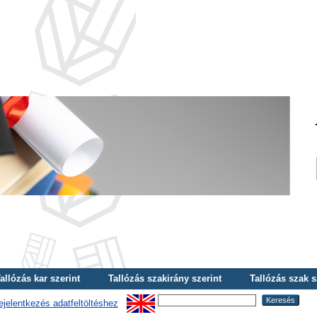
allózás kar szerint
Tallózás szakirány szerint
Tallózás szak s
ejelentkezés adatfeltöltéshez