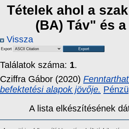
Tételek ahol a sza
(BA) Táv" és 
Vissza
Export
Találatok száma:
1
.
Cziffra Gábor
(2020)
Fenntarthat
befektetési alapok jövője.
Pénzüg
A lista elkészítésének 