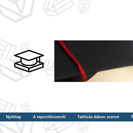
Nyitólap
A repozitóriumról
Tallózás dátum szerint
T
Tallózás szerző szerint
Tallózás nyelv szerint
Tallózás ké