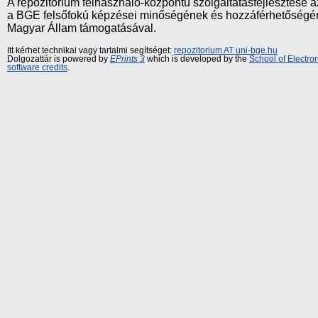
A repozitórium felhasználó-központú szolgáltatásfejlesztés
a BGE felsőfokú képzései minőségének és hozzáférhetőségének
Magyar Állam támogatásával.
Itt kérhet technikai vagy tartalmi segítséget:
repozitorium AT uni-bge.hu
Dolgozattár is powered by
EPrints 3
which is developed by the
School of Electr
software credits
.