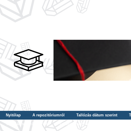
Nyitólap
A repozitóriumról
Tallózás dátum szerint
T
Tallózás szerző szerint
Tallózás nyelv szerint
Tallózás ké