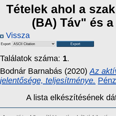
Tételek ahol a sza
(BA) Táv" és 
Vissza
Export
Találatok száma:
1
.
Bodnár Barnabás
(2020)
Az aktí
jelentősége, teljesítménye.
Pénz
A lista elkészítésének 