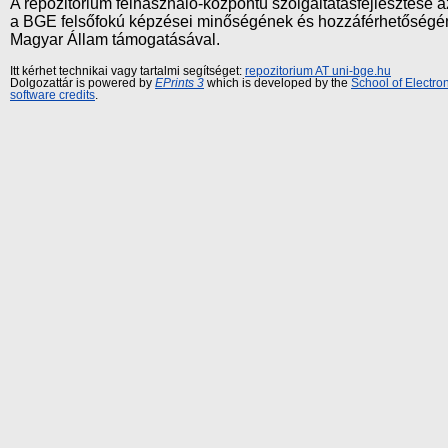
A repozitórium felhasználó-központú szolgáltatásfejlesztés
a BGE felsőfokú képzései minőségének és hozzáférhetőségének
Magyar Állam támogatásával.
Itt kérhet technikai vagy tartalmi segítséget:
repozitorium AT uni-bge.hu
Dolgozattár is powered by
EPrints 3
which is developed by the
School of Electr
software credits
.