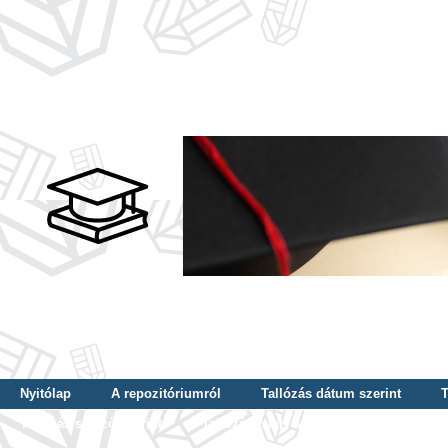
Nyitólap
A repozitóriumról
Tallózás dátum szerint
T
Tallózás szerző szerint
Tallózás nyelv szerint
Tallózás ké