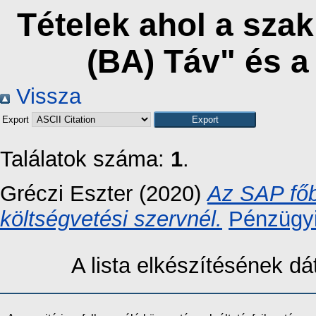
Tételek ahol a sza
(BA) Táv" és 
Vissza
Export
Találatok száma:
1
.
Gréczi Eszter
(2020)
Az SAP főb
költségvetési szervnél.
Pénzügyi
A lista elkészítésének 