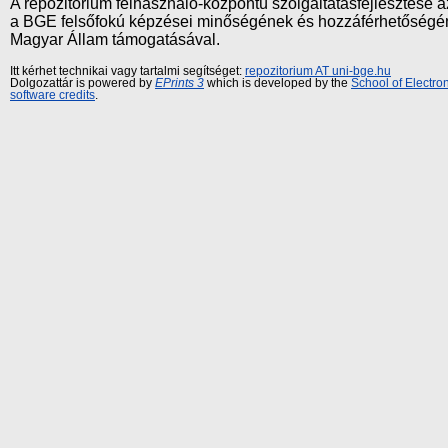
A repozitórium felhasználó-központú szolgáltatásfejlesztés
a BGE felsőfokú képzései minőségének és hozzáférhetőségének
Magyar Állam támogatásával.
Itt kérhet technikai vagy tartalmi segítséget:
repozitorium AT uni-bge.hu
Dolgozattár is powered by
EPrints 3
which is developed by the
School of Electr
software credits
.