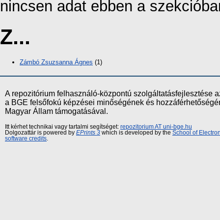
nincsen adat ebben a szekcióba
Z...
Zámbó Zsuzsanna Ágnes
(1)
A repozitórium felhasználó-központú szolgáltatásfejlesztés
a BGE felsőfokú képzései minőségének és hozzáférhetőségének
Magyar Állam támogatásával.
Itt kérhet technikai vagy tartalmi segítséget:
repozitorium AT uni-bge.hu
Dolgozattár is powered by
EPrints 3
which is developed by the
School of Electr
software credits
.