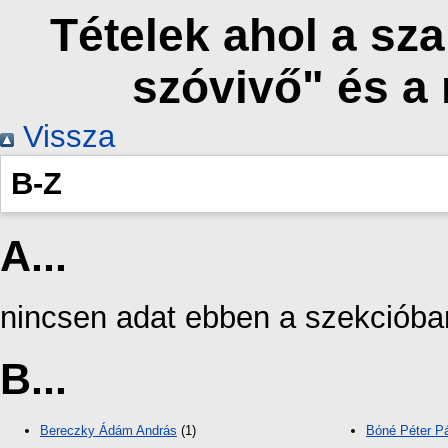
Tételek ahol a sza
szóvivő" és a
Vissza
B-Z
A...
nincsen adat ebben a szekcióba
B...
Bereczky Ádám András
(1)
Bóné Péter Pá