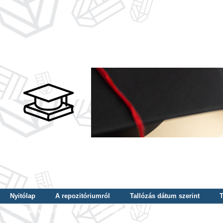
Nyitólap
A repozitóriumról
Tallózás dátum szerint
T
Tallózás szerző szerint
Tallózás nyelv szerint
Tallózás ké