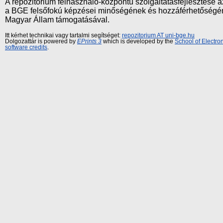
A repozitórium felhasználó-központú szolgáltatásfejlesztés
a BGE felsőfokú képzései minőségének és hozzáférhetőségének
Magyar Állam támogatásával.
Itt kérhet technikai vagy tartalmi segítséget:
repozitorium AT uni-bge.hu
Dolgozattár is powered by
EPrints 3
which is developed by the
School of Electr
software credits
.