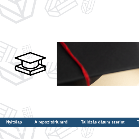
Nyitólap
A repozitóriumról
Tallózás dátum szerint
T
Tallózás szerző szerint
Tallózás nyelv szerint
Tallózás ké