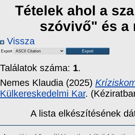
Tételek ahol a sza
szóvivő" és a
Vissza
Export
Találatok száma:
1
.
Nemes Klaudia
(2025)
Kríziskom
Külkereskedelmi Kar
. (Kéziratba
A lista elkészítésének 