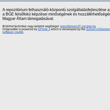
A repozitórium felhasználó-központú szolgáltatásfejlesztés
a BGE felsőfokú képzései minőségének és hozzáférhetőségének
Magyar Állam támogatásával.
Itt kérhet technikai vagy tartalmi segítséget:
repozitorium AT uni-bge.hu
Dolgozattár is powered by
EPrints 3
which is developed by the
School of Electr
software credits
.