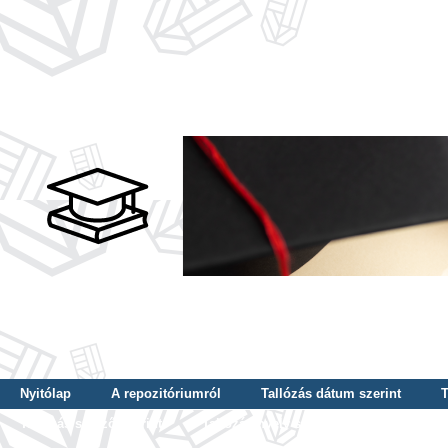
Nyitólap
A repozitóriumról
Tallózás dátum szerint
T
Tallózás szerző szerint
Tallózás nyelv szerint
Tallózás ké