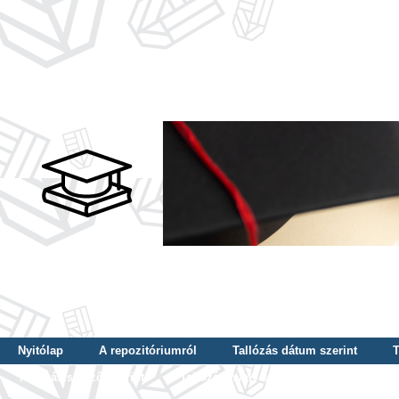
Nyitólap
A repozitóriumról
Tallózás dátum szerint
T
Tallózás szerző szerint
Tallózás nyelv szerint
Tallózás ké