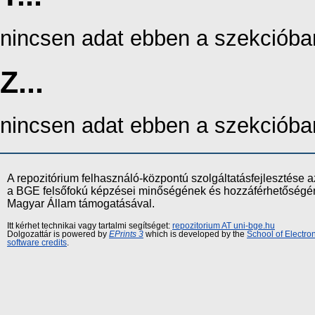
nincsen adat ebben a szekcióba
Z...
nincsen adat ebben a szekcióba
A repozitórium felhasználó-központú szolgáltatásfejlesztés
a BGE felsőfokú képzései minőségének és hozzáférhetőségének
Magyar Állam támogatásával.
Itt kérhet technikai vagy tartalmi segítséget:
repozitorium AT uni-bge.hu
Dolgozattár is powered by
EPrints 3
which is developed by the
School of Electr
software credits
.