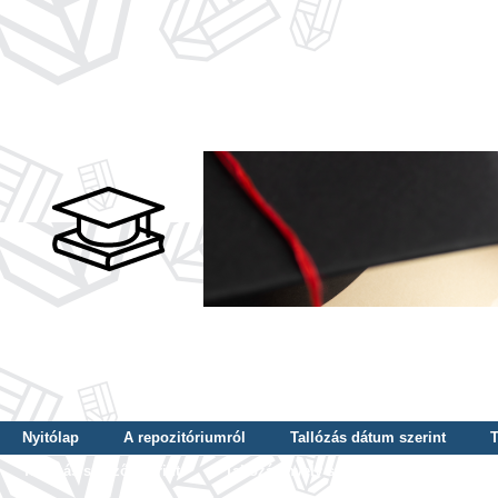
Nyitólap
A repozitóriumról
Tallózás dátum szerint
T
Tallózás szerző szerint
Tallózás nyelv szerint
Tallózás ké