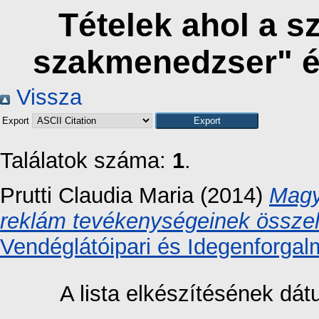
Tételek ahol a 
szakmenedzser" é
Vissza
Export
Találatok száma:
1
.
Prutti Claudia Maria
(2014)
Magy
reklám tevékenységeinek összeh
Vendéglátóipari és Idegenforgal
A lista elkészítésének dá