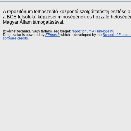
A repozitórium felhasználó-központú szolgáltatásfejlesztés
a BGE felsőfokú képzései minőségének és hozzáférhetőségének
Magyar Állam támogatásával.
Itt kérhet technikai vagy tartalmi segítséget:
repozitorium AT uni-bge.hu
Dolgozattár is powered by
EPrints 3
which is developed by the
School of Electr
software credits
.