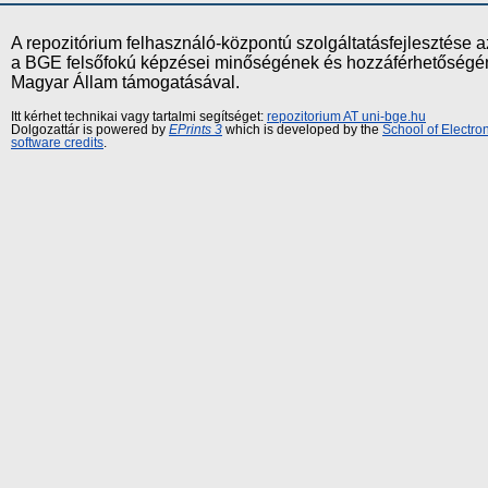
A repozitórium felhasználó-központú szolgáltatásfejlesztés
a BGE felsőfokú képzései minőségének és hozzáférhetőségének
Magyar Állam támogatásával.
Itt kérhet technikai vagy tartalmi segítséget:
repozitorium AT uni-bge.hu
Dolgozattár is powered by
EPrints 3
which is developed by the
School of Electr
software credits
.