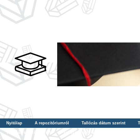
Nyitólap
A repozitóriumról
Tallózás dátum szerint
T
Tallózás szerző szerint
Tallózás nyelv szerint
Tallózás ké