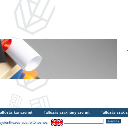
allózás kar szerint
Tallózás szakirány szerint
Tallózás szak s
ejelentkezés adatfeltöltéshez