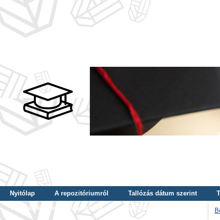
Nyitólap
A repozitóriumról
Tallózás dátum szerint
T
Tallózás képzés szintje szerint
Tallózás kulcsszó szerint
B