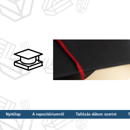
Nyitólap
A repozitóriumról
Tallózás dátum szerint
T
Tallózás szerző szerint
Tallózás nyelv szerint
Tallózás ké