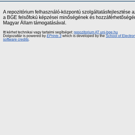
A repozitórium felhasználó-központú szolgáltatásfejlesztés
a BGE felsőfokú képzései minőségének és hozzáférhetőségének
Magyar Állam támogatásával.
Itt kérhet technikai vagy tartalmi segítséget:
repozitorium AT uni-bge.hu
Dolgozattár is powered by
EPrints 3
which is developed by the
School of Electr
software credits
.