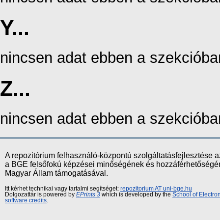
Y...
nincsen adat ebben a szekcióba
Z...
nincsen adat ebben a szekcióba
A repozitórium felhasználó-központú szolgáltatásfejlesztés
a BGE felsőfokú képzései minőségének és hozzáférhetőségének
Magyar Állam támogatásával.
Itt kérhet technikai vagy tartalmi segítséget:
repozitorium AT uni-bge.hu
Dolgozattár is powered by
EPrints 3
which is developed by the
School of Electr
software credits
.