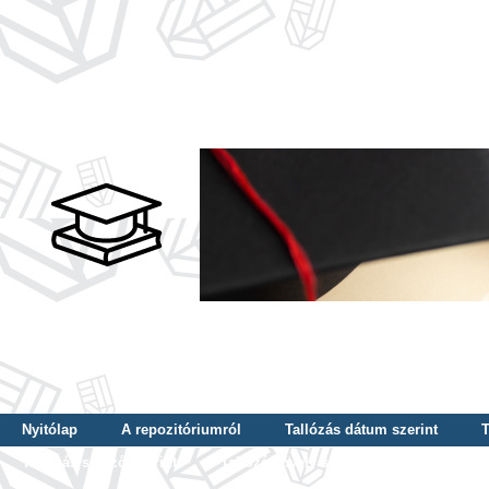
Nyitólap
A repozitóriumról
Tallózás dátum szerint
T
Tallózás szerző szerint
Tallózás nyelv szerint
Tallózás ké