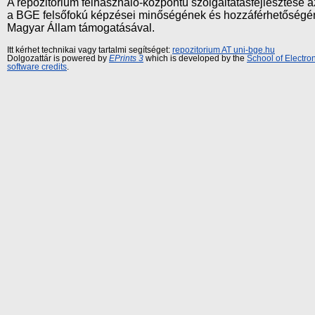
A repozitórium felhasználó-központú szolgáltatásfejlesztés
a BGE felsőfokú képzései minőségének és hozzáférhetőségének
Magyar Állam támogatásával.
Itt kérhet technikai vagy tartalmi segítséget:
repozitorium AT uni-bge.hu
Dolgozattár is powered by
EPrints 3
which is developed by the
School of Electr
software credits
.