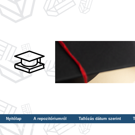
Nyitólap
A repozitóriumról
Tallózás dátum szerint
T
Tallózás szerző szerint
Tallózás nyelv szerint
Tallózás ké