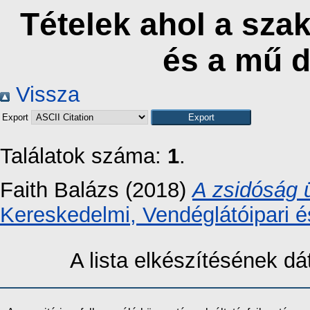
Tételek ahol a sza
és a mű 
Vissza
Export
Találatok száma:
1
.
Faith Balázs
(2018)
A zsidóság 
Kereskedelmi, Vendéglátóipari é
A lista elkészítésének 