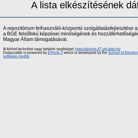
A lista elkészítésének 
A repozitórium felhasználó-központú szolgáltatásfejlesztés
a BGE felsőfokú képzései minőségének és hozzáférhetőségének
Magyar Állam támogatásával.
Itt kérhet technikai vagy tartalmi segítséget:
repozitorium AT uni-bge.hu
Dolgozattár is powered by
EPrints 3
which is developed by the
School of Electr
software credits
.