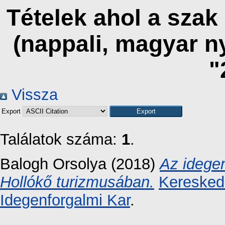
Tételek ahol a szak
(nappali, magyar n
"
Vissza
Export
Találatok száma:
1
.
Balogh Orsolya
(2018)
Az idege
Hollókő turizmusában.
Kereskede
Idegenforgalmi Kar
.