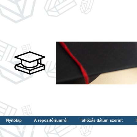
Nyitólap
A repozitóriumról
Tallózás dátum szerint
T
Tallózás szerző szerint
Tallózás nyelv szerint
Tallózás ké