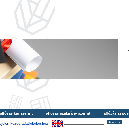
allózás kar szerint
Tallózás szakirány szerint
Tallózás szak s
ejelentkezés adatfeltöltéshez