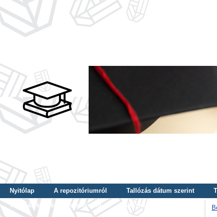
Nyitólap
A repozitóriumról
Tallózás dátum szerint
T
Tallózás képzés szintje szerint
Tallózás kulcsszó szerint
B