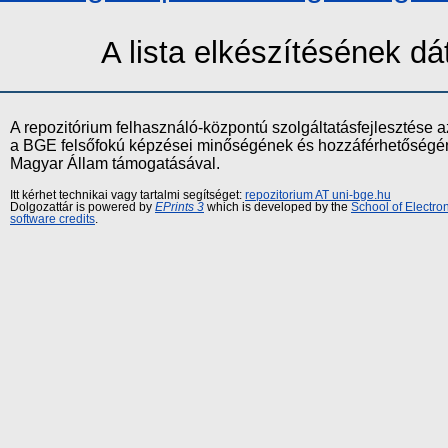
A lista elkészítésének 
A repozitórium felhasználó-központú szolgáltatásfejlesztés
a BGE felsőfokú képzései minőségének és hozzáférhetőségének
Magyar Állam támogatásával.
Itt kérhet technikai vagy tartalmi segítséget:
repozitorium AT uni-bge.hu
Dolgozattár is powered by
EPrints 3
which is developed by the
School of Electr
software credits
.