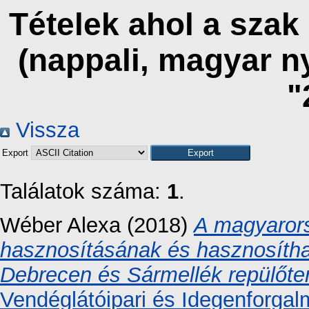
Tételek ahol a szak
(nappali, magyar n
"
Vissza
Export
Találatok száma:
1
.
Wéber Alexa
(2018)
A magyarors
hasznosításának és hasznosíth
Debrecen és Sármellék repülőter
Vendéglátóipari és Idegenforgal