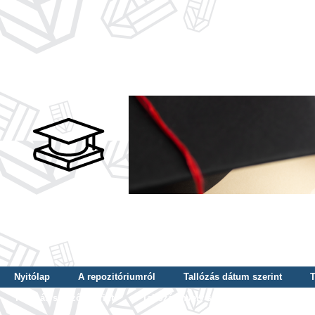
Nyitólap
A repozitóriumról
Tallózás dátum szerint
T
Tallózás szerző szerint
Tallózás nyelv szerint
Tallózás ké