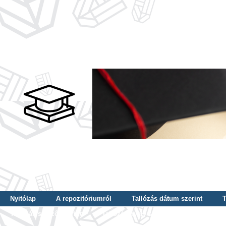
Nyitólap
A repozitóriumról
Tallózás dátum szerint
T
Tallózás szerző szerint
Tallózás nyelv szerint
Tallózás ké