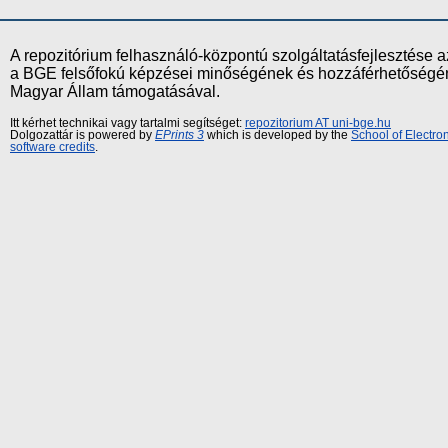
A repozitórium felhasználó-központú szolgáltatásfejlesztés
a BGE felsőfokú képzései minőségének és hozzáférhetőségének
Magyar Állam támogatásával.
Itt kérhet technikai vagy tartalmi segítséget:
repozitorium AT uni-bge.hu
Dolgozattár is powered by
EPrints 3
which is developed by the
School of Electr
software credits
.