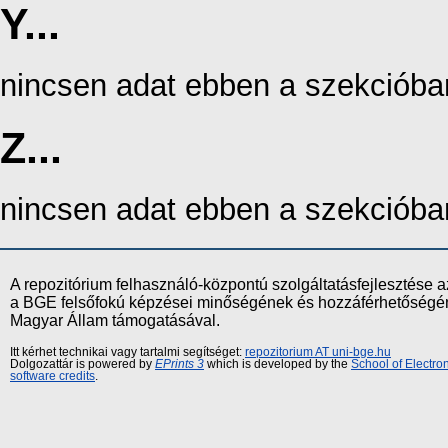
Y...
nincsen adat ebben a szekcióba
Z...
nincsen adat ebben a szekcióba
A repozitórium felhasználó-központú szolgáltatásfejlesztés
a BGE felsőfokú képzései minőségének és hozzáférhetőségének
Magyar Állam támogatásával.
Itt kérhet technikai vagy tartalmi segítséget:
repozitorium AT uni-bge.hu
Dolgozattár is powered by
EPrints 3
which is developed by the
School of Electr
software credits
.