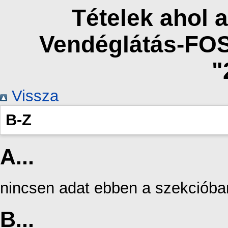
Tételek ahol a
Vendéglátás-FO
"
Vissza
B-Z
A...
nincsen adat ebben a szekcióba
B...