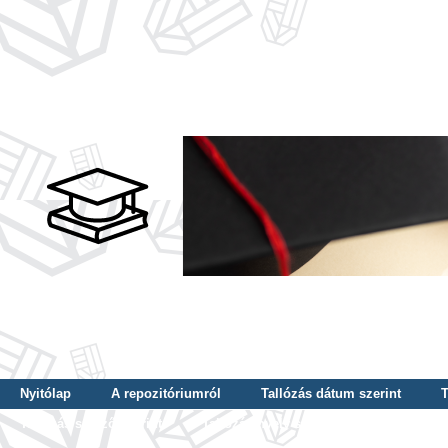
Nyitólap
A repozitóriumról
Tallózás dátum szerint
T
Tallózás szerző szerint
Tallózás nyelv szerint
Tallózás ké