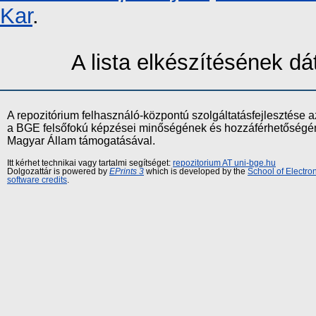
Kar
.
A lista elkészítésének 
A repozitórium felhasználó-központú szolgáltatásfejlesztés
a BGE felsőfokú képzései minőségének és hozzáférhetőségének
Magyar Állam támogatásával.
Itt kérhet technikai vagy tartalmi segítséget:
repozitorium AT uni-bge.hu
Dolgozattár is powered by
EPrints 3
which is developed by the
School of Electr
software credits
.