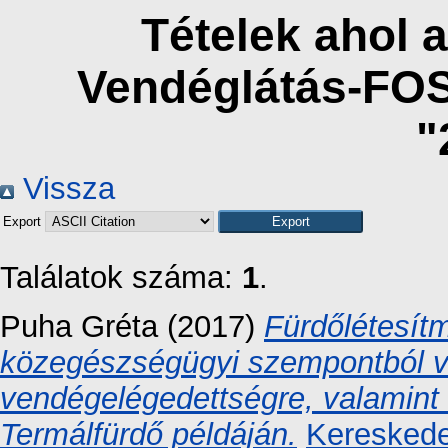
Tételek ahol a
Vendéglátás-FO
"
Vissza
Export
Találatok száma:
1
.
Puha Gréta
(2017)
Fürdőlétesít
közegészségügyi szempontból va
vendégelégedettségre, valamint
Termálfürdő példáján.
Kereskede