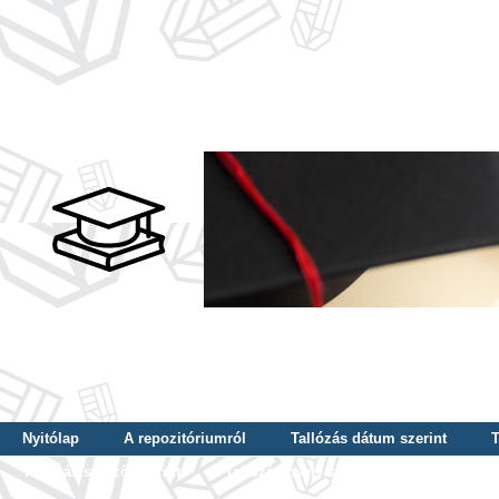
Nyitólap
A repozitóriumról
Tallózás dátum szerint
T
Tallózás szerző szerint
Tallózás nyelv szerint
Tallózás ké