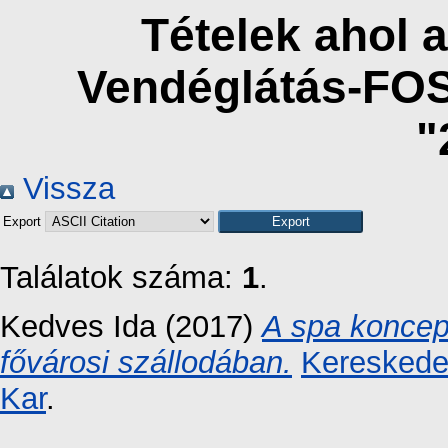
Tételek ahol a
Vendéglátás-FO
"
Vissza
Export
Találatok száma:
1
.
Kedves Ida
(2017)
A spa koncepc
fővárosi szállodában.
Kereskedel
Kar
.