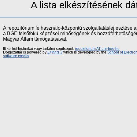
A lista elkészítésének 
A repozitórium felhasználó-központú szolgáltatásfejlesztés
a BGE felsőfokú képzései minőségének és hozzáférhetőségének
Magyar Állam támogatásával.
Itt kérhet technikai vagy tartalmi segítséget:
repozitorium AT uni-bge.hu
Dolgozattár is powered by
EPrints 3
which is developed by the
School of Electr
software credits
.