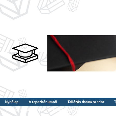
Nyitólap
A repozitóriumról
Tallózás dátum szerint
T
Tallózás szerző szerint
Tallózás nyelv szerint
Tallózás ké